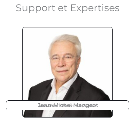
Support et Expertises
Jean-Michel Mangeot
Evaluateur interne indépendant