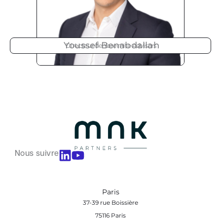
Youssef Benabdallah
Directeur de Yosemite Advisors
Nous suivre
Paris
37-39 rue Boissière
75116 Paris