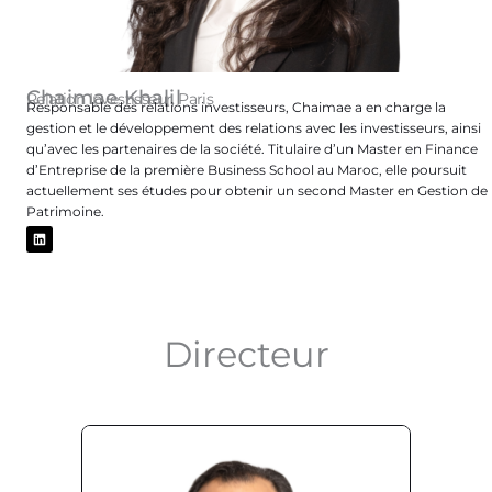
Chaimae Khalil
Relation Investisseur, Paris
Responsable des relations investisseurs, Chaimae a en charge la
gestion et le développement des relations avec les investisseurs, ainsi
qu’avec les partenaires de la société. Titulaire d’un Master en Finance
d’Entreprise de la première Business School au Maroc, elle poursuit
actuellement ses études pour obtenir un second Master en Gestion de
Patrimoine.
L
i
n
k
e
d
i
n
Directeur