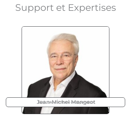
Support et Expertises
Jean-Michel Mangeot
Evaluateur interne indépendant