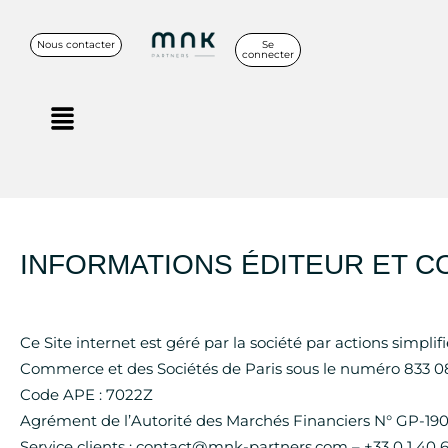
Aller
au
Nous contacter
Se
connecter
contenu
Menu
INFORMATIONS ÉDITEUR ET 
Ce Site internet est géré par la société par actions simpli
Commerce et des Sociétés de Paris sous le numéro 833 087 
Code APE : 7022Z
Agrément de l’Autorité des Marchés Financiers N° GP-1
Service clients : contact@mnk-partners.com – +33 0 1 40 6