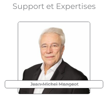
Support et Expertises
Jean-Michel Mangeot
Evaluateur interne indépendant