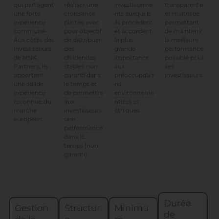
qui partagent
investisseme
transparente
réaliser une
une forte
nts auxquels
et maîtrisée,
croissance
expérience
ils procèdent
permettant
pilotée avec
commune.
et accordent
de maintenir
pour objectif
Aux côtés des
la plus
la meilleure
de distribuer
investisseurs
grande
performance
des
de MNK
importance
possible pour
dividendes
Partners, ils
aux
ses
stables non
apportent
préoccupatio
investisseurs.
garanti dans
une solide
ns
le temps et
expérience
environneme
de permettre
reconnue du
ntales et
aux
marché
éthiques.
investisseurs
européen.
une
performance
dans le
temps (non
garanti)
Durée
Gestion
Structur
Minimu
de