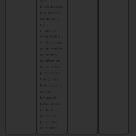
aux
investisseurs
professionn
els au sens
de la
directive
2014/65/EU «
MIFID 2 » et
conformém
ent à son
application
au sein des
juridictions
françaises,
luxembourg
eoises,
belges et
polonaises
dans le
cadre du
passeport
européen.