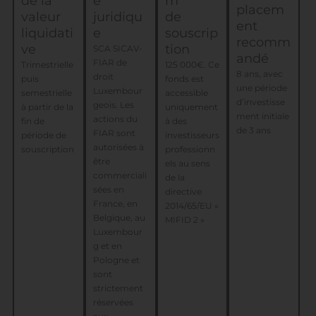
de la
e
m
placem
valeur
juridiqu
de
ent
liquidati
e
souscrip
recomm
ve
tion
SCA SICAV-
andé
FIAR
de
Trimestrielle
125 000€. Ce
8 ans, avec
droit
puis
fonds est
une période
Luxembour
semestrielle
accessible
d’investisse
geois
.
Les
à partir de la
uniquement
ment initiale
actions du
fin de
à des
de 3 ans
FIAR sont
période de
investisseurs
autorisées à
souscription
professionn
être
els
au sens
commerciali
de la
sées en
directive
France, en
2014/65/EU «
Belgique, au
MIFID 2 »
Luxembour
g et en
Pologne et
sont
strictement
réservées