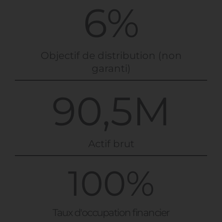
6%
revenus en découlant peuvent évoluer à la
hausse comme à la baisse et ne sont en aucun
cas garantis. Le montant initialement investi
peut ne pas être récupéré. En tant que
professionnel de la gestion de patrimoine ou de
Objectif de distribution (non
la gestion d’actifs, il vous incombe de connaître
garanti)
et de respecter l’ensemble des dispositions
légales et réglementaires en vigueur dans tout
territoire concerné. Les informations figurant sur
90,5M
ce site sont protégées par le droit d’auteur et
tous les droits sont réservés. Elles ne peuvent
être ni reproduites, ni copiées, ni redistribuées
en totalité ou en partie. MNK Partners décline
Actif brut
toute responsabilité en cas de perte ou
dommage résultant de l’utilisation ou de la
confiance accordée aux informations fournies, y
100%
compris, mais non exclusivement, toute perte de
bénéfice ou tout autre dommage direct ou
consécutif.
Taux d'occupation financier