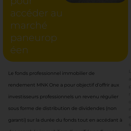
pour
accéder au
marché
paneurop
éen
Le fonds professionnel immobilier de
rendement MNK One a pour objectif d’offrir aux
r
investisseurs professionnels un revenu régulier
sous forme de distribution de dividendes
(non
garanti)
sur la durée du fonds tout en accédant à
s