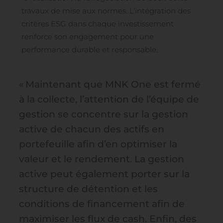
vente de parts ou actions de l’un quelconque
travaux de mise aux normes. L’intégration des
des Fonds auxquels il est fait référence sur ce
critères ESG dans chaque investissement
site, par quiconque relevant d’un quelconque
territoire dans lequel une telle offre, sollicitation
renforce son engagement pour une
ou distribution serait jugée illégale ou dans
performance durable et responsable.
lequel la personne responsable de ladite offre ou
sollicitation n’est pas autorisée à le faire, ou à
toute personne auprès de qui une telle offre ou
« Maintenant que MNK One est fermé
sollicitation est interdite. Le Fonds mentionné
à la collecte, l’attention de l’équipe de
sur ce site est actuellement autorisé à une
commercialisation active en France, Belgique,
gestion se concentre sur la gestion
Pologne et Luxembourg. De nombreuses
active de chacun des actifs en
restrictions et conditions d’éligibilité,
réglementaires ou statutaires, non décrites ou
portefeuille afin d’en optimiser la
simplement évoquées de façon très sommaire
valeur et le rendement. La gestion
sur ce site, encadrent la souscription ou
l’acquisition de parts de ce Fonds, ses modalités
active peut également porter sur la
de présentation et de diffusion par des
structure de détention et les
intermédiaires (en fonction notamment du lieu
conditions de financement afin de
de résidence de l’investisseur), les conditions
d’éligibilité liées à l’investisseur (fonction
maximiser les flux de cash. Enfin, des