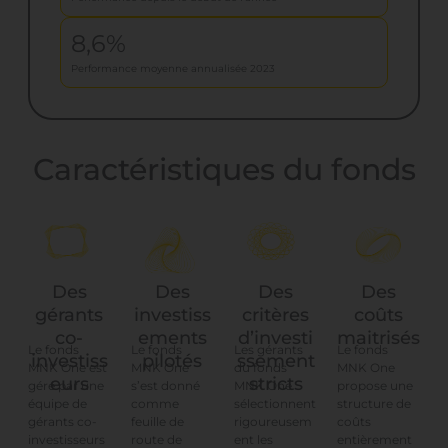
8,6%
Performance moyenne annualisée 2023
Caractéristiques du fonds
Des
Des
Des
Des
gérants
critères
coûts
investiss
co-
d’investi
maitrisés
ements
Le fonds
Les gérants
Le fonds
Le fonds
investiss
ssement
pilotés
MNK One est
du fonds
MNK One
MNK One
eurs
stricts
géré par une
MNK One
propose une
s’est donné
équipe de
sélectionnent
structure de
comme
gérants co-
rigoureusem
coûts
feuille de
investisseurs
ent les
entièrement
route de