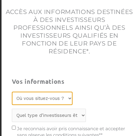
l
ACCÈS AUX INFORMATIONS DESTINÉES
À DES INVESTISSEURS
.
PROFESSIONNELS AINSI QU’À DES
INVESTISSEURS QUALIFIÉS EN
FONCTION DE LEUR PAYS DE
RÉSIDENCE*.
La stratégie de
MNK ONE
Vos informations
Je reconnais avoir pris connaissance et accepter
sans réserve les conditions suivantes**