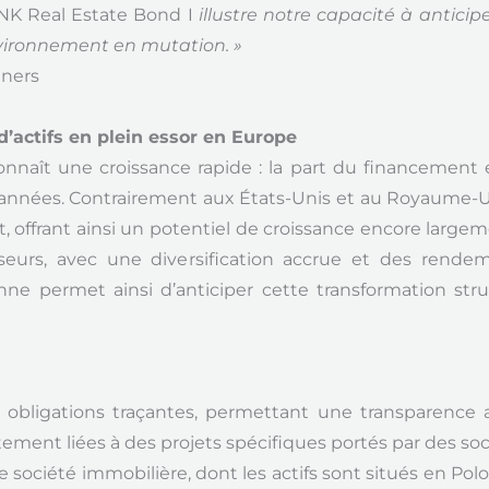
K Real Estate Bond I
illustre notre capacité à anticip
vironnement en mutation. »
tners
d’actifs en plein essor en Europe
nnaît une croissance rapide : la part du financement 
 années. Contrairement aux États-Unis et au Royaume-Uni
 offrant ainsi un potentiel de croissance encore large
isseurs, avec une diversification accrue et des rendem
nne permet ainsi d’anticiper cette transformation str
obligations traçantes, permettant une transparence ac
ctement liées à des projets spécifiques portés par des so
 société immobilière, dont les actifs sont situés en Po