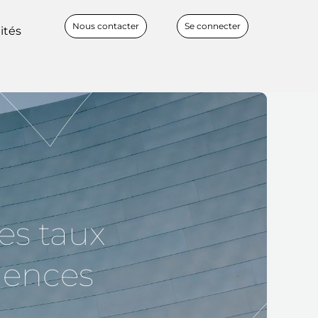
Nous contacter
Se connecter
ités
es taux
uences