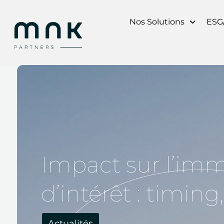
Aller
au
Nos Solutions
ESG
contenu
Impact sur l’immo
d’intérêt : timi
Actualités