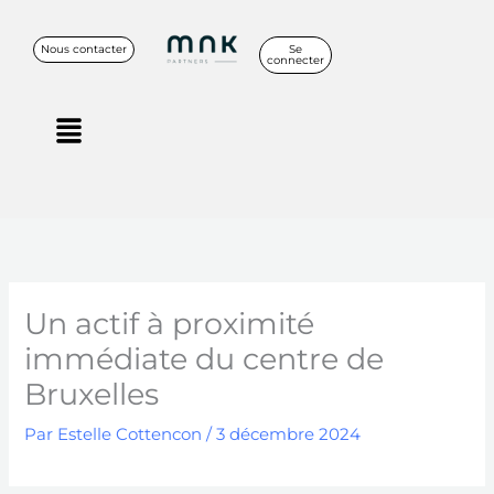
Aller
au
Nous contacter
Se
connecter
contenu
Menu
Un actif à proximité
immédiate du centre de
Bruxelles
Par
Estelle Cottencon
/
3 décembre 2024