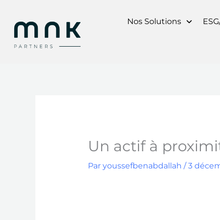
Aller
au
Nos Solutions
ESG
contenu
Un actif à proximi
Par
youssefbenabdallah
/
3 déce